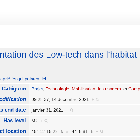
tation des Low-tech dans l’habitat 
opriétés qui pointent ici
Catégorie
Projet
,
Technologie
,
Mobilisation des usagers
et
Comp
odification
09:28:37, 14 décembre 2021
+
s end date
janvier 31, 2021
+
Has level
M2
+
ct location
45° 11' 15.22" N, 5° 44' 8.81" E
+