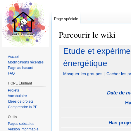
Page spéciale
Parcourir le wiki
Aller à :
navigation
,
rechercher
Etude et expérimen
Accueil
énergétique
Modifications récentes
Page au hasard
FAQ
Masquer les groupes
Cacher les pr
HOPE Étudiant
Projets
Date de m
Vocabulaire
Idées de projets
Ha
Comprendre la PE
Outils
Has proje
Pages spéciales
Version imprimable