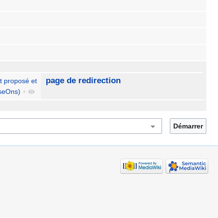
page de redirection
t proposé et
OseOns)
+