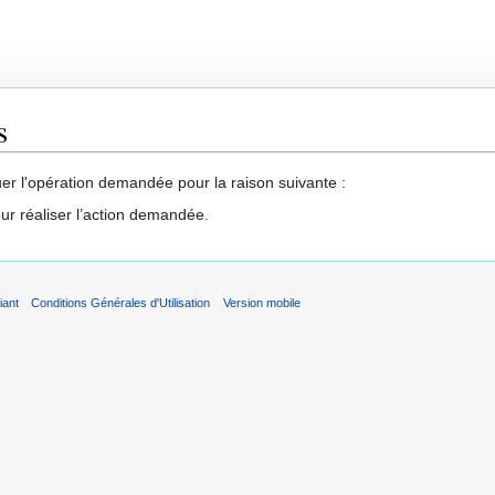
s
uer l'opération demandée pour la raison suivante :
our réaliser l’action demandée.
iant
Conditions Générales d'Utilisation
Version mobile