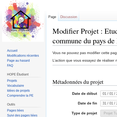
Page
Discussion
Modifier Projet : Etu
commune du pays de
Aller à :
navigation
,
rechercher
Accueil
Vous ne pouvez pas modifier cette page
Modifications récentes
L’action que vous essayez de réaliser n
Page au hasard
FAQ
HOPE Étudiant
Métadonnées du projet
Projets
Vocabulaire
Idées de projets
Date de début
Comprendre la PE
Date de fin
Outils
Pages liées
Type de projet
Suivi des pages liées